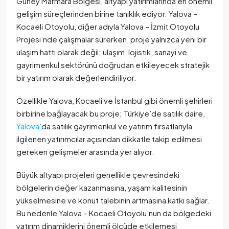
Güney Marmara Bölgesi, altyapı yatırımlarında en önemli
gelişim süreçlerinden birine tanıklık ediyor. Yalova –
Kocaeli Otoyolu, diğer adıyla Yalova – İzmit Otoyolu
Projesi’nde çalışmalar sürerken, proje yalnızca yeni bir
ulaşım hattı olarak değil; ulaşım, lojistik, sanayi ve
gayrimenkul sektörünü doğrudan etkileyecek stratejik
bir yatırım olarak değerlendiriliyor.
Özellikle Yalova, Kocaeli ve İstanbul gibi önemli şehirleri
birbirine bağlayacak bu proje; Türkiye’de satılık daire,
Yalova
’da satılık gayrimenkul ve yatırım fırsatlarıyla
ilgilenen yatırımcılar açısından dikkatle takip edilmesi
gereken gelişmeler arasında yer alıyor.
Büyük altyapı projeleri genellikle çevresindeki
bölgelerin değer kazanmasına, yaşam kalitesinin
yükselmesine ve konut talebinin artmasına katkı sağlar.
Bu nedenle Yalova – Kocaeli Otoyolu’nun da bölgedeki
yatırım dinamiklerini önemli ölçüde etkilemesi