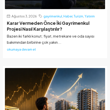
Ağustos 3, 2026
gayrimenkul
,
Haber
,
Turizm
,
Yatırım
Karar Vermeden Önce İki Gayrimenkul
Projesi Nasıl Karşılaştırılır?
Bazen iki farklı konut; fiyat, metrekare ve oda sayısı
bakımından birbirine çok yakın...
okumaya devam et