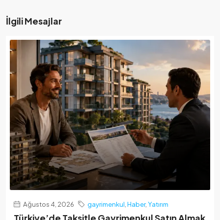
İlgili Mesajlar
Ağustos 4, 2026
gayrimenkul
,
Haber
,
Yatırım
Türkiye’de Taksitle Gayrimenkul Satın Almak