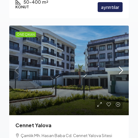
50-400
m²
ayrıntılar
KONUT
ÖNE ÇIKAN
Cennet Yalova
Çamlık Mh. Hasan Baba Cd. Cennet Yalova Sitesi