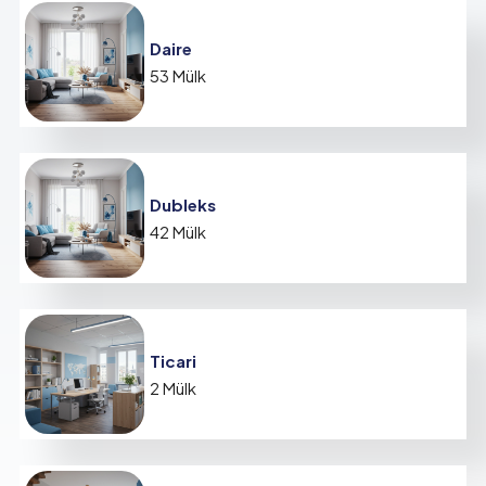
Daire
53 Mülk
Dubleks
42 Mülk
Ticari
2 Mülk