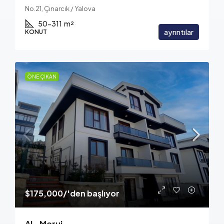
No.21, Çınarcık / Yalova
50-311
m²
ayrıntılar
KONUT
ÖNE ÇIKAN
$175,000
/'den başlıyor
AL-Moruj