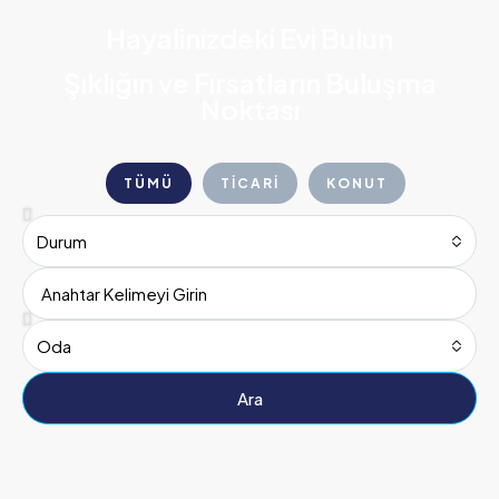
Hayalinizdeki Evi Bulun
Şıklığın ve Fırsatların Buluşma
Noktası
TÜMÜ
TICARI
KONUT
Durum
Oda
Ara