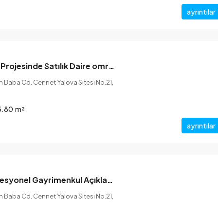
ayrıntılar
Cennet Yalova Projesinde Satılık Daire omrantrk
 Baba Cd. Cennet Yalova Sitesi No.21,
Cennet Çınarcık
3.80
m²
 Sk. No.7/33
Karpuzdere, Kartal 1. Sk. No:5, 77300
Çınarcık/Yalova
ayrıntılar
50-400
m²
KONUT
omrantrk Profesyonel Gayrimenkul Açıklaması
 Baba Cd. Cennet Yalova Sitesi No.21,