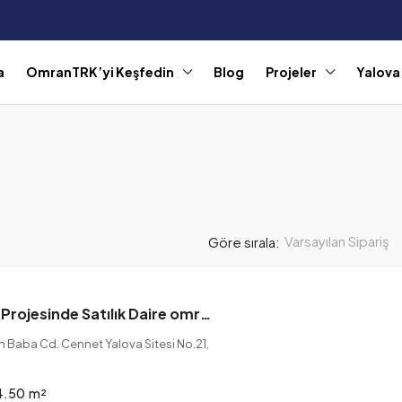
a
OmranTRK’yi Keşfedin
Blog
Projeler
Yalova
Varsayılan Sipariş
Göre sırala:
Cennet Yalova Projesinde Satılık Daire omrantrk
 Baba Cd. Cennet Yalova Sitesi No.21,
4.50
m²