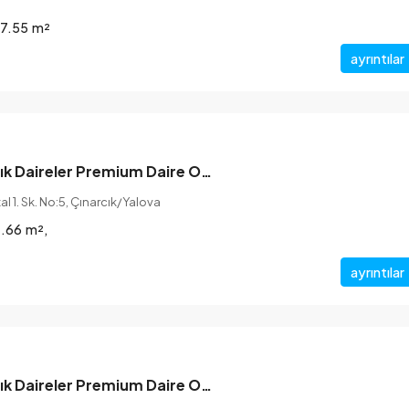
37.55
m²
ayrıntılar
Yalova’da Satılık Daireler Premium Daire OmranTRK ile
l 1. Sk. No:5, Çınarcık/Yalova
4.66
m²,
ayrıntılar
Yalova’da Satılık Daireler Premium Daire OmranTRK ile