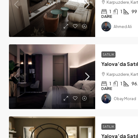
Karpuzdere, Karta
1
1
99
DAIRE
Ahmed Ali
SATILIK
Karpuzdere, Karta
1
1
96
DAIRE
Obay Morad
SATILIK