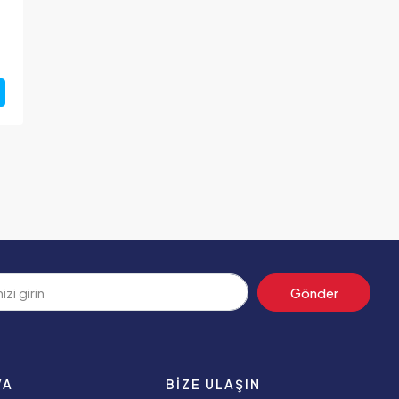
Gönder
VA
BIZE ULAŞIN