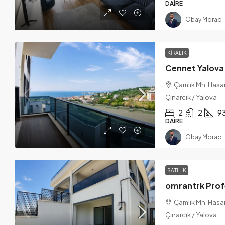
DAIRE
Obay Morad
KIRALIK
$175,000
/'den başlıyor
Çamlık Mh. Hasan
AL-Moruj
Çınarcık / Yalova
2
2
9
Kadıköy Beldesi Özden Mah. Nur 1
DAIRE
Merkez Yalova
Obay Morad
200-400
m²
KONUT
SATILIK
Çamlık Mh. Hasan
Çınarcık / Yalova