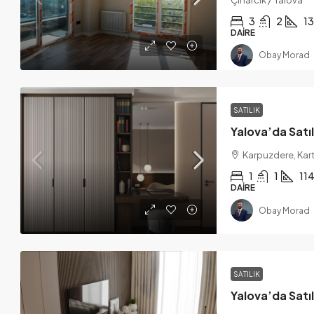
3
2
1
DAIRE
Obay Morad
SATILIK
Karpuzdere, Karta
1
1
11
DAIRE
Obay Morad
SATILIK