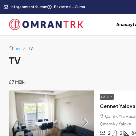
info@omrantrk.com
Pazartesi - Cuma
Anasayf
Ev
TV
TV
67 Mülk
SATILIK
Çamlık Mh. Hasan
Çınarcık / Yalova
2
2
8