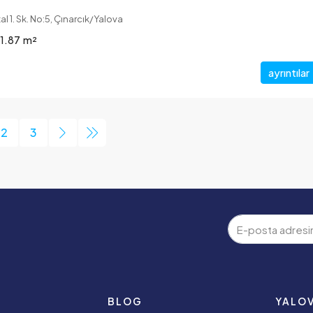
l 1. Sk. No:5, Çınarcık/Yalova
1.87
m²
ayrıntılar
2
3
R
BLOG
YALO