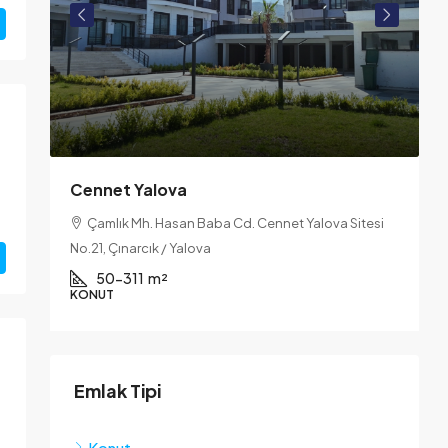
Cennet Yalova
Çamlık Mh. Hasan Baba Cd. Cennet Yalova Sitesi
No.21, Çınarcık / Yalova
M
50-311
m²
KONUT
K
Emlak Tipi
Konut