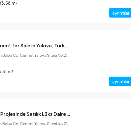
83.58
m²
ayrıntılar
Modern Apartment for Sale in Yalova, Turkey omrantrk
 Baba Cd. Cennet Yalova Sitesi No.21,
5.81
m²
ayrıntılar
Cennet Yalova Projesinde Satılık Lüks Daire omrantrk
 Baba Cd. Cennet Yalova Sitesi No.21,