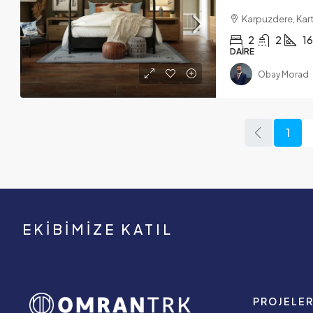
Karpuzdere, Karta
2
2
16
DAIRE
Obay Morad
1
EKIBIMIZE KATIL
PROJELE