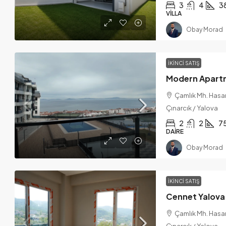
3
4
3
VILLA
Obay Morad
İKINCI SATIŞ
Çamlık Mh. Hasan
Çınarcık / Yalova
2
2
7
DAIRE
Obay Morad
İKINCI SATIŞ
Çamlık Mh. Hasan
Çınarcık / Yalova