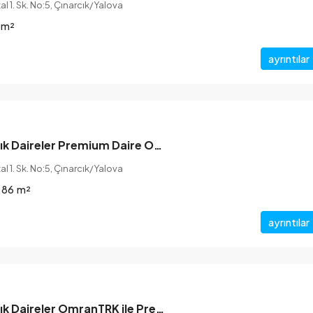
l 1. Sk. No:5, Çınarcık/Yalova
m²
ayrıntılar
Yalova’da Satılık Daireler Premium Daire OmranTRK ile
l 1. Sk. No:5, Çınarcık/Yalova
.86
m²
ayrıntılar
Yalova’da Satılık Daireler OmranTRK ile Premium Yatırım Fırsatı