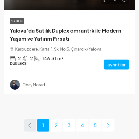
SATILIK
Yalova’da Satılık Duplex omrantrk ile Modern
Yaşam ve Yatırım Fırsatı
Karpuzdere, Kartal 1. Sk. No:5, Çınarcık/Yalova
2
2
146.31
m²
DUBLEKS
ayrıntılar
Obay Morad
1
2
3
4
5