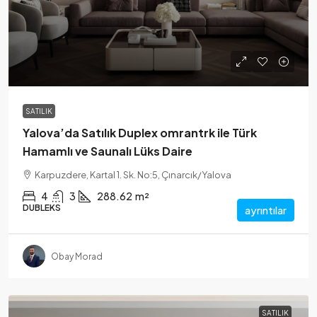
SATILIK
Yalova’da Satılık Duplex omrantrk ile Türk
Hamamlı ve Saunalı Lüks Daire
Karpuzdere, Kartal 1. Sk. No:5, Çınarcık/Yalova
4
3
288.62
m²
DUBLEKS
ayrıntılar
Obay Morad
SATILIK