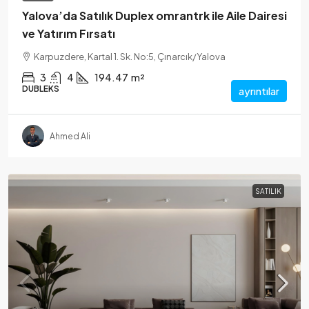
Yalova’da Satılık Duplex omrantrk ile Aile Dairesi
ve Yatırım Fırsatı
Karpuzdere, Kartal 1. Sk. No:5, Çınarcık/Yalova
3
4
194.47
m²
DUBLEKS
ayrıntılar
Ahmed Ali
SATILIK