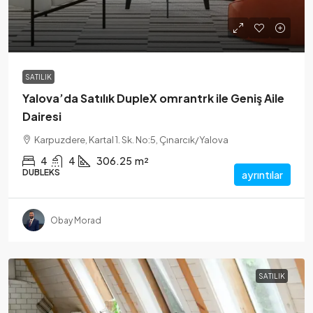
SATILIK
Yalova’da Satılık DupleX omrantrk ile Geniş Aile
Dairesi
Karpuzdere, Kartal 1. Sk. No:5, Çınarcık/Yalova
4
4
306.25
m²
DUBLEKS
ayrıntılar
Obay Morad
SATILIK