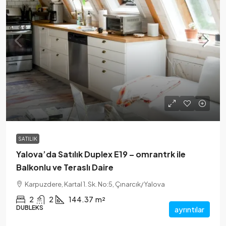
SATILIK
Yalova’da Satılık Duplex E19 – omrantrk ile
Balkonlu ve Teraslı Daire
Karpuzdere, Kartal 1. Sk. No:5, Çınarcık/Yalova
2
2
144.37
m²
DUBLEKS
ayrıntılar