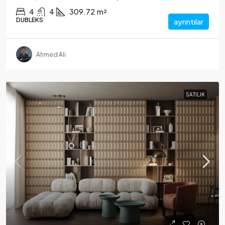
4
4
309.72
m²
DUBLEKS
ayrıntılar
Ahmed Ali
SATILIK