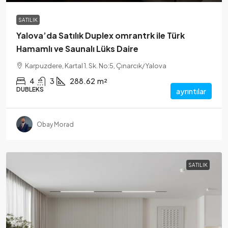
SATILIK
Yalova’da Satılık Duplex omrantrk ile Türk
Hamamlı ve Saunalı Lüks Daire
Karpuzdere, Kartal 1. Sk. No:5, Çınarcık/Yalova
4
3
288.62
m²
DUBLEKS
ayrıntılar
Obay Morad
SATILIK