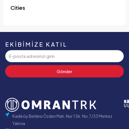
Cities
EKIBIMIZE KATIL
Gönder
P
B
Y
B
U
Kadıköy Beldesi Özden Mah. Nur 1 Sk. No.7/33 Merkez
Yalova