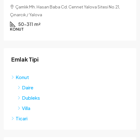
mlık Mh. Hasan Baba Cd. Cennet Yalova Sitesi No.21,
Kadıkö
cık / Yalova
Yalova
50-311
m²
200
UT
KONUT
Emlak Tipi
Konut
Daire
Dubleks
Villa
Ticari