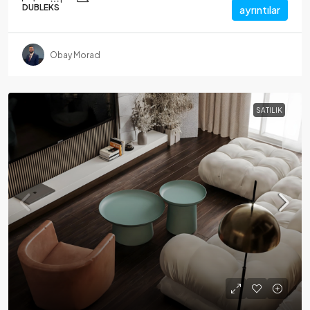
DUBLEKS
ayrıntılar
Obay Morad
SATILIK