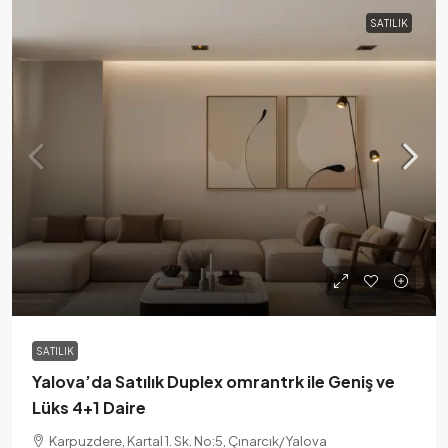
SATILIK
SATILIK
Yalova’da Satılık Duplex omrantrk ile Geniş ve
Lüks 4+1 Daire
Karpuzdere, Kartal 1. Sk. No:5, Çınarcık/Yalova