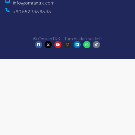
info@omrantrk.com
+90 552 338 83 33
© OmranTRK - Tüm hakları saklıdır