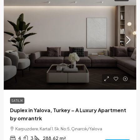
SATILIK
Duplex in Yalova, Turkey – A Luxury Apartment
by omrantrk
Karpuzdere, Kartal 1. Sk. No:5, Çınarcık/Yalova
4
3
288.62
m²