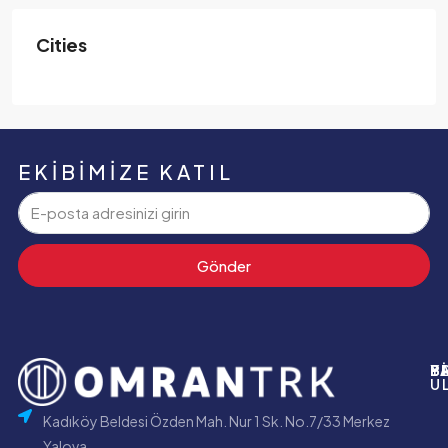
Cities
EKIBIMIZE KATIL
Gönder
P
B
Y
B
U
Kadıköy Beldesi Özden Mah. Nur 1 Sk. No.7/33 Merkez
Yalova