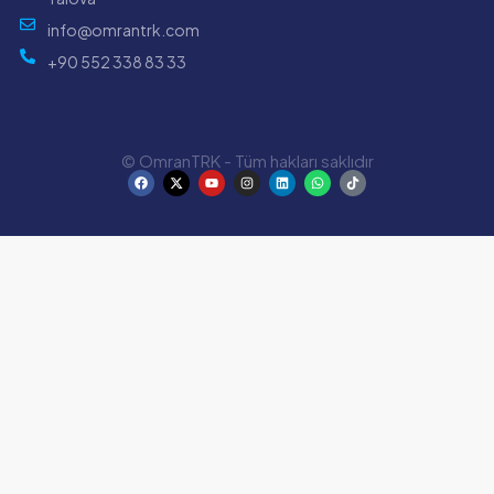
info@omrantrk.com
+90 552 338 83 33
© OmranTRK - Tüm hakları saklıdır