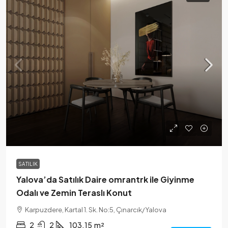
SATILIK
Yalova’da Satılık Daire omrantrk ile Giyinme
Odalı ve Zemin Teraslı Konut
Karpuzdere, Kartal 1. Sk. No:5, Çınarcık/Yalova
2
2
103.15
m²