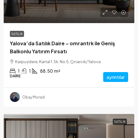
SATILIK
Yalova’da Satılık Daire – omrantrk ile Geniş
Balkonlu Yatırım Fırsatı
Karpuzdere, Kartal 1. Sk. No:5, Çınarcık/Yalova
1
1
88.50
m²
DAIRE
ayrıntılar
Obay Morad
SATILIK