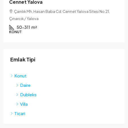
ova
AL-Moruj
asan Baba Cd. Cennet Yalova Sitesi No.21,
Kadıköy Beldesi
va
Yalova
²
200-400
m²
KONUT
Emlak Tipi
Konut
Daire
Dubleks
Villa
Ticari