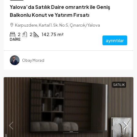
Yalova’da Satılık Daire omrantrk ile Geniş
Balkonlu Konut ve Yatırım Fırsatı
Karpuzdere, Kartal 1. Sk. No:5, Çınarcık/Yalova
2
2
142.75
m²
DAIRE
ayrıntılar
Obay Morad
SATILIK