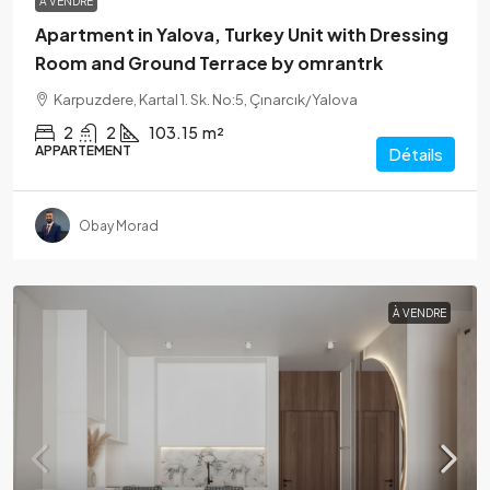
À VENDRE
Apartment in Yalova, Turkey Unit with Dressing
Room and Ground Terrace by omrantrk
Karpuzdere, Kartal 1. Sk. No:5, Çınarcık/Yalova
2
2
103.15
m²
APPARTEMENT
Détails
Obay Morad
À VENDRE