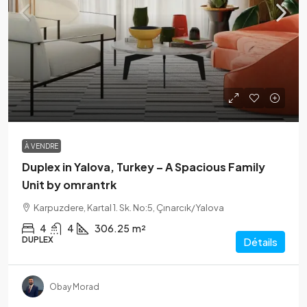
À VENDRE
Duplex in Yalova, Turkey – A Spacious Family
Unit by omrantrk
Karpuzdere, Kartal 1. Sk. No:5, Çınarcık/Yalova
4
4
306.25
m²
DUPLEX
Détails
Obay Morad