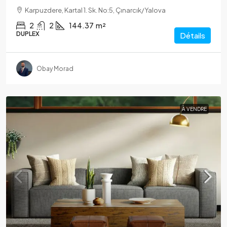
Karpuzdere, Kartal 1. Sk. No:5, Çınarcık/Yalova
2
2
144.37
m²
DUPLEX
Détails
Obay Morad
À VENDRE