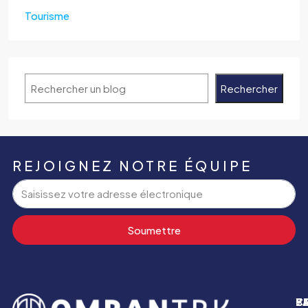
Tourisme
Rechercher
REJOIGNEZ NOTRE ÉQUIPE
Soumettre
P
B
Y
C