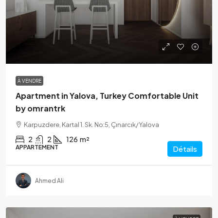
À VENDRE
Apartment in Yalova, Turkey Comfortable Unit
by omrantrk
Karpuzdere, Kartal 1. Sk. No:5, Çınarcık/Yalova
2
2
126
m²
APPARTEMENT
Détails
Ahmed Ali