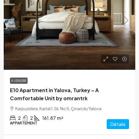
À VENDRE
E10 Apartment in Yalova, Turkey – A
Comfortable Unit by omrantrk
Karpuzdere, Kartal 1. Sk. No:5, Çınarcık/Yalova
2
2
161.87
m²
APPARTEMENT
Détails