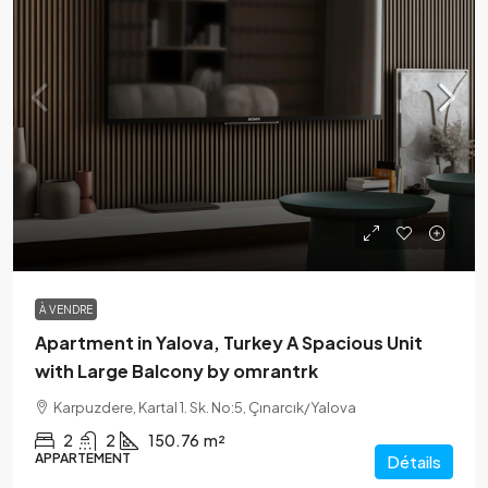
À VENDRE
Apartment in Yalova, Turkey A Spacious Unit
with Large Balcony by omrantrk
Karpuzdere, Kartal 1. Sk. No:5, Çınarcık/Yalova
2
2
150.76
m²
APPARTEMENT
Détails