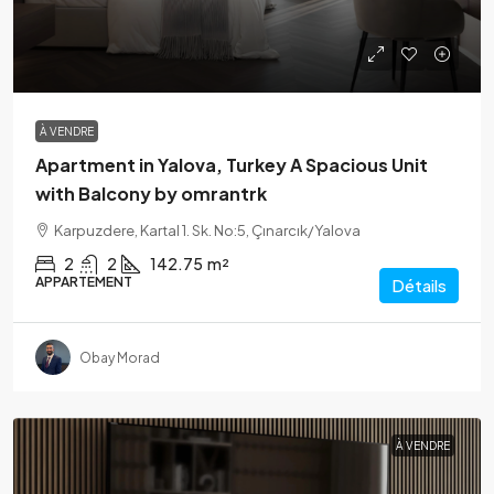
À VENDRE
Apartment in Yalova, Turkey A Spacious Unit
with Balcony by omrantrk
Karpuzdere, Kartal 1. Sk. No:5, Çınarcık/Yalova
2
2
142.75
m²
APPARTEMENT
Détails
Obay Morad
À VENDRE