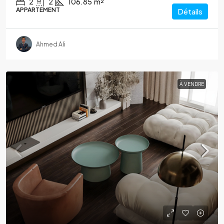
2
2
106.85
m²
APPARTEMENT
Détails
Ahmed Ali
À VENDRE