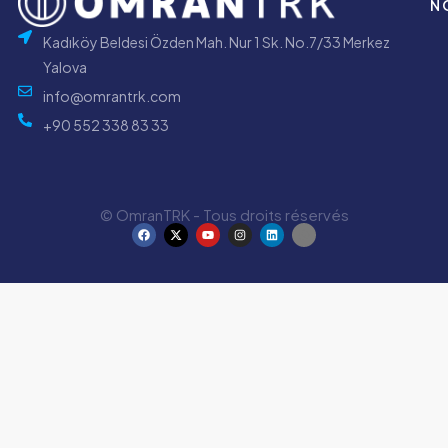
N
Kadıköy Beldesi Özden Mah. Nur 1 Sk. No.7/33 Merkez
Yalova
info@omrantrk.com
+90 552 338 83 33
© OmranTRK - Tous droits réservés