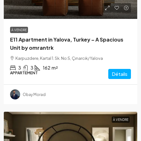
À VENDRE
E11 Apartment in Yalova, Turkey – A Spacious
Unit by omrantrk
Karpuzdere, Kartal 1. Sk. No:5, Çınarcık/Yalova
3
3
162
m²
APPARTEMENT
Détails
Obay Morad
À VENDRE