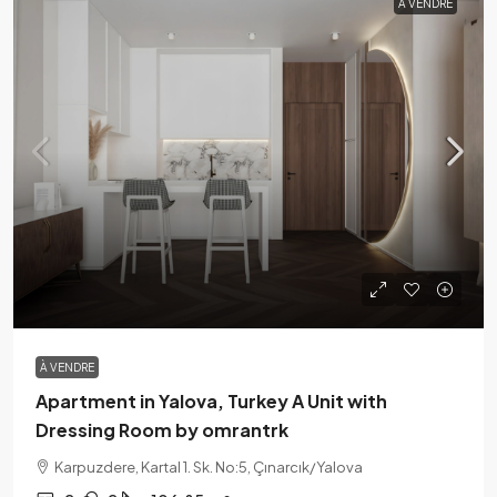
À VENDRE
À VENDRE
Apartment in Yalova, Turkey A Unit with
Dressing Room by omrantrk
Karpuzdere, Kartal 1. Sk. No:5, Çınarcık/Yalova