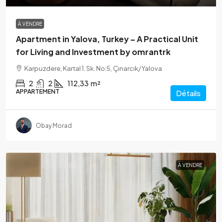
À VENDRE
Apartment in Yalova, Turkey – A Practical Unit
for Living and Investment by omrantrk
Karpuzdere, Kartal 1. Sk. No:5, Çınarcık/Yalova
2
2
112,33
m²
APPARTEMENT
Détails
Obay Morad
À VENDRE