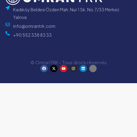
Kadıköy Beldesi Özden Mah. Nur 1 Sk. No.7/33 Merkez
Yalova
info@omrantrk.com
+90 552 338 83 33
© OmranTRK - Tous droits réservés