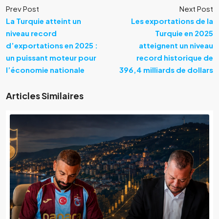
Prev Post
Next Post
La Turquie atteint un
Les exportations de la
niveau record
Turquie en 2025
d’exportations en 2025 :
atteignent un niveau
un puissant moteur pour
record historique de
l’économie nationale
396,4 milliards de dollars
Articles Similaires