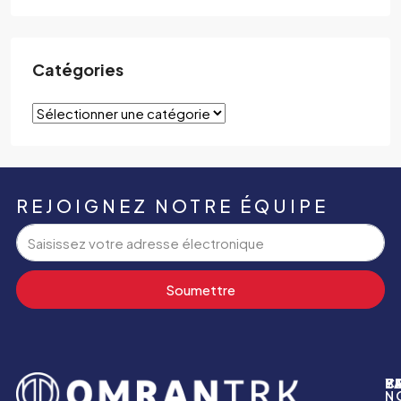
Catégories
REJOIGNEZ NOTRE ÉQUIPE
Soumettre
P
B
Y
C
N