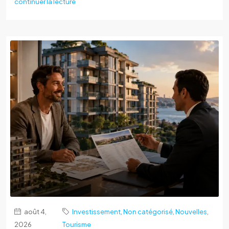
continuer la lecture
août 4,
Investissement
,
Non catégorisé
,
Nouvelles
,
2026
Tourisme