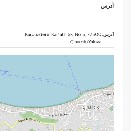
آدرس
آدرس:
Karpuzdere, Kartal 1. Sk. No:5, 77300
Çınarcık/Yalova