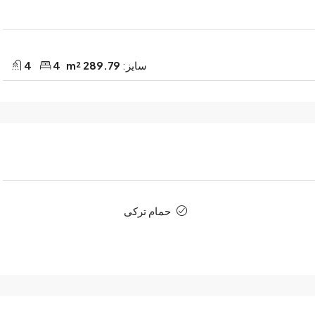
سایز:
289.79 m²
4
4
حمام ترکی