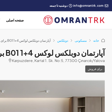
info@omrantrk.com
دوشنبه تا جمعه
صفحه اصلی
ک
خانه
مسکونی
دوبلکس
آپارتمان دوبلکس لوکس 4+1 B01 برای فروش – پروژه جنت چنارجیک، یالووا | چشم‌انداز دریا و طبیعت
آپارتمان دوبلکس لوکس 4+1 B01 برای فروش – پروژه جنت چنارجیک، یالووا | چشم‌انداز دریا و طبیعت
Karpuzdere, Kartal 1. Sk. No:5, 77300 Çınarcık/Yalova
برای فروش