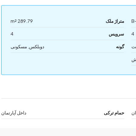
B
متراژ ملک
289.79 m²
4
سرویس
4
ت
گونه
دوبلکس, مسکونی
ش
ان
حمام ترکی
داخل آپارتمان