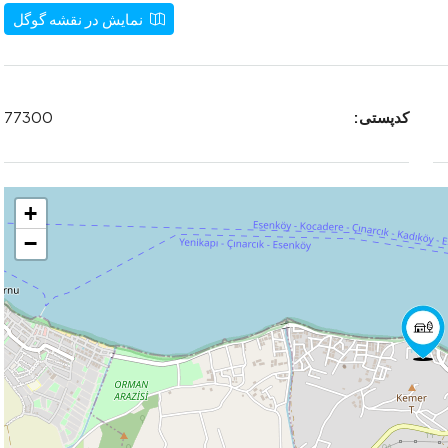
نمایش در نقشه گوگل
کدپستی:
77300
+
−