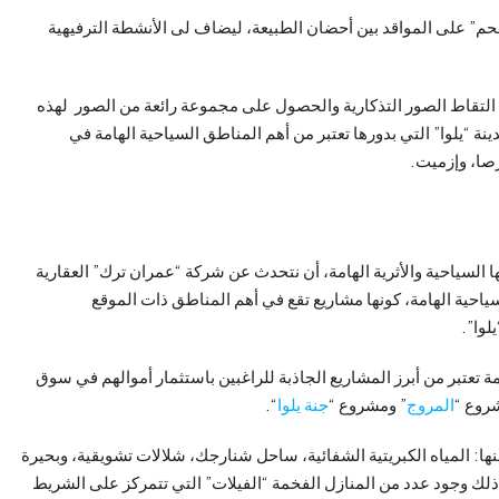
للحم” على المواقد بين أحضان الطبيعة، ليضاف لى الأنشطة الترفيهية
اق التقاط الصور التذكارية والحصول على مجموعة رائعة من الصور لهذه
نة “يلوا” التي بدورها تعتبر من أهم المناطق السياحية الهامة في
صا، وإزميت.
ها السياحية والأثرية الهامة، أن نتحدث عن شركة “
عمران ترك
” العقارية
السياحية الهامة، كونها مشاريع تقع في أهم المناطق ذات الموقع
لوا”.
امة تعتبر من أبرز المشاريع الجاذبة للراغبين باستثمار أموالهم في سوق
روع “
المروج
” ومشروع “
جنة يلوا
“.
ومنها: المياه الكبريتية الشفائية، ساحل شنارجك، شلالات تشويقية، وبحيرة
ذلك وجود عدد من المنازل الفخمة “الفيلات” التي تتمركز على الشريط