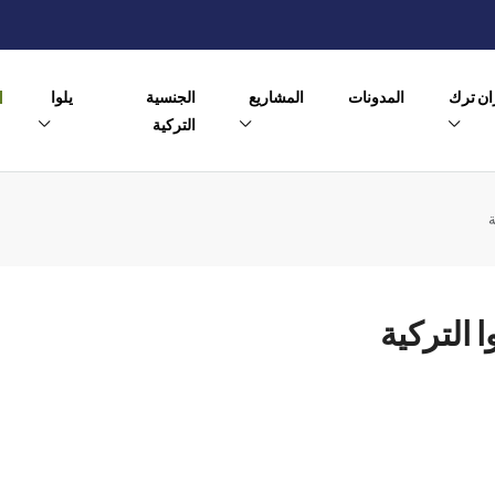
ن ترك
المدونات
المشاريع
الجنسية
يلوا
التركية
ة
 التركية