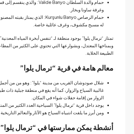
حمام والدة السلطان e Banyo
وغرفة ساونا وبخار.
حمام الرصاص Kurşunlu Banyo: الذ
له مسبح مكشوف، وغرف عائلية خاصة.
تمتاز “ترمال يلوا” بوجود منطقة لـ “تنفس أبخرة المياه المعدنية” 
وبمناخها المعتدل، وبشوارعها التي تحتوي على الكثير من المطا
الطبيعة الخلابة.
معالم هامة في قرية “ترمال يلوا”
شلال صودوشان القريب من مدينة “يلوا”: وهو من من أجمل ا
غالبية السياح والزوار، كما أنه يقع في منطقة جبلية ذات 
الزوار من إقامة حفلات شواء في المكان.
يوجد داخل قرية “ترمال يلوا” السياحية العدد الكثير من ال
ومن أبرز ما يلفت انتبياه السياح هو الآثار والنعالم التاريخية 
أنشطة يمكن ممارستها في “ترمال يلوا”