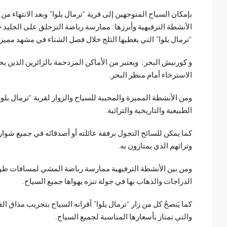
بإمكان السياح المتوجهين إلى قرية “ترمال يلوا” وبعد الانتهاء من
الأنشطة الترفيهية وأبرزها: ممارسة رياضة التزحلق على الجليد
“ترمال يلوا” التي يغطيها الثلج خلال فصل الشتاء في مشهد مميز و
و كورنيش البحر: ويعتبر من الأماكن المزدحمة بالزائرين الذين يح
الاسترخاء أمام منظر البحر.
الطبيعية والتاريخية والتراثية.
كما يمكن للسائح التجول برفقة عائلته أو أصدقائه في جميع شوار
وتراثهم الذي يمتازون به.
ومن بين الأنشطة الترفيهية ممارسة رياضة المشي لمسافات طويل
الدراجات والذهاب بها في جولة تنزه يهواها جميع السياح.
كما يَنصحُ كل من زار “ترمال يلوا” أقرانه السياح بتجريب مذاق ال
والتي تمتاز بأسعارها المناسبة لجميع السياح.