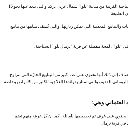
تشتهر بينابيعها المعدنية الحارّة، وتُوصف أنها من أبرز الأماكن السياحية القريبة من مدينة “يلوا” شمال غربي تركيا والتي تبعد عنها نحو 15
ن الطبيعة.
 والينابيع المعدنية التي يمكن زيارتها، والتي تُسقى مياهها من ينابيع
ي “يلوا”، لمحة مفصلة عن قرية “ترمال يلوا” السياحية.
ضاف إلى ذلك أنها تحتوي على عدد كبير من الينابيع الحارّة التي تتراوح
 تاريخها للعصر الروماني القديم، والتي تمتاز بفوائدها العلاجية للكثير من الأمراض وخاصة
مام السلطان العثماني عبد المجيد الثاني Sultan Banyo: يحتوي على غرف تم تخصيصها للعائلة ، كما أن كل غرفة منهم تضم
في قرية ترمال.