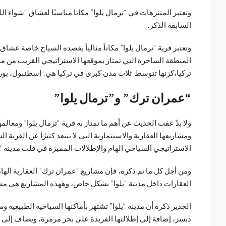
وتعتبر المتنزهات في “ترمال يلوا” مكانا مناسبًا لعشاق “شواء ا
السابقة الذكر.
وتعتبر قرية “ترمال يلوا” مكاناً مثالياً يقصده السياح خاصة عش
المنطقة الساحرة التي تمتاز بموقعها الاستراتيجي القريب من مدي
تركيا،كزنها تتوسط ثلاث مدن كبرى في تركيا هي: إسطنبول، بور
“عمران ترك” و”ترمال يلوا”
ولا بدّ عقب الحديث عن أهم ما تمتاز به قرية “ترمال يلوا” ومعالم
ومشاريعها العقارية والاستثمارية التي لا تبتعد كثيرًا عن القرية 
الاستراتيجي السياحي الهام والإطلالات المميزة في قلب مدينة “ي
ومن أجل كل ما تم ذكره، فإن مشاريع “
عمران ترك
” العقارية اله
العقارات داخل مدينة “يلوا” بشكل خاص، وههذه المشاريع هي مش
الجدير ذكره أن مدينة “يلوا” تشتهر بأماكنها السياحية الطبيعية 
دبسز، إضافة إلى إطلالتها الفريدة على بحر مرمرة، ويضاف إلى 