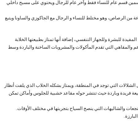
Valid: والذي ينقسم إلى قسمين قسم عام للنساء فقط وآخر عام للرجال ويحتوي على مسبح داخلي
ي يمتاز بقبته المصنوعة من الرصاص، وهو مختلط للنساء و الرجال مع الجاكوزي والساونا ويتبع
المفيدة للبشرة وللجهاز التنفسي، إضافة أنها تمتاز بطبيعتها الخلابة
عم والمقاهي التي تقدم المأكولات والمشروبات الساخنة والباردة وسط
لشلالات التي توجد في المنطقة، ويمتاز بشكله الخلاب الذي يلفت أنظار
طبيعة فريدة وباردة حيث تنتشر حوله مقاعد خشبية للجلوس وأماكن تمكن
منتجعات والشاليهات التي ينصح السياح بتجربتها في مختلف الأوقات.
البارزة.