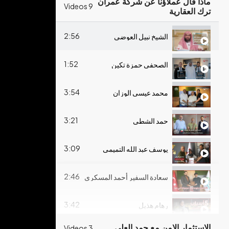
ماذا قال عملاؤنا عن شركة عمران
9 Videos
ترك العقارية
2:56
الشيخ نبيل العوضي
1:52
الصحفي حمزة تكين
3:54
محمد عيسى الوزان
3:21
حمد الشطي
3:09
يوسف عبد الله التميمي
2:46
سعادة السفير أحمد المسكري
3:42
رهام هذيل
الاستثمار الامن مع حمد العلي
3 Videos