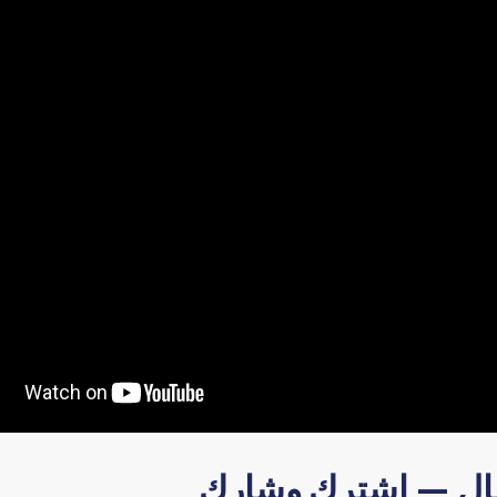
صال — اشترك وشارك