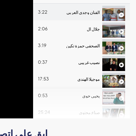
3:22
الفنان وجدي العربي
2:06
جلال ال
3:19
الصحفي حمزة تكين
0:37
نصيب غريبي
17:53
موجيلا الهندي
0:53
يحيى حوى
25:24
صناع محتوى
20:18
حمراء التركية
ابق على ات