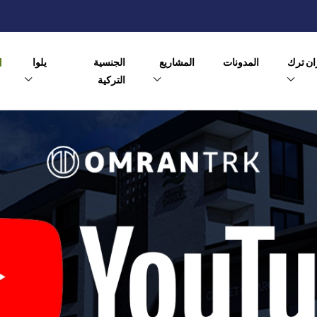
ن ترك
المدونات
المشاريع
الجنسية
يلوا
التركية