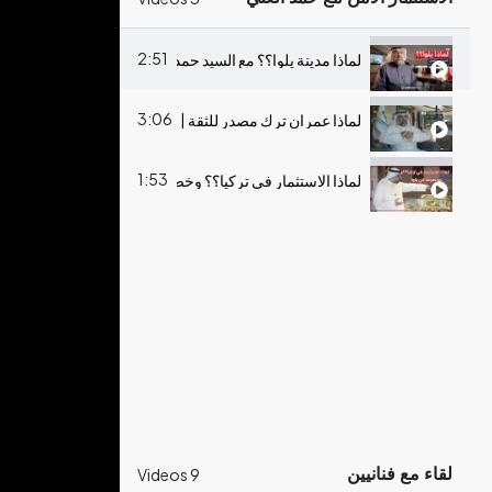
1:03
عبد الله الكندري
2:51
لماذا مدينة يلوا؟؟ مع السيد حمد العلي
3:33
كريمة محيي
3:06
لماذا عمران ترك مصدر للثقة | #مع_حمد_العلي للاستثمار ال
1:53
لماذا الاستثمار في تركيا؟؟ وخصوصاً في يلوا | Yalova
لقاء مع فنانيين
9 Videos