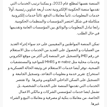
المنصة نفسها لمطلع عام 2023، و يمكننا ترتيب الخدمات التي
مها منصة الحكومة الإلكترونية تحت أربعة عناوين رئيسية، أولاً
ات المعلومات، ثانياً معاملات الدفع، ثالثاً خدمات إلكترونية
املة في شكل اختصر المؤسسات والمنظمات الحكومية.
عا تبادل المعلومات والوثائق بين المؤسسات العامة وتقديمها
حال الطلب.
ن المنصة المواطنين و المقيمين على حد سواء إجراء العديد
العمليات و الحصول على العديد من الخدمات مثل الاستعلام
عن رقم IMEI والتسجيل عبر المنصة إلى أكثر من موقع الكتروني
وخدمات محلية مثل e-nabız و MHRS للمواعيد والمستشفيات
حية، توفر أيضا خدمات الاستعلام عن وثيقة الحالة العسكرية و
خراج تقرير خدمة و معلومات التقاعد، وتسجيل الجامعة و
سجيل على السكن الداخلي الحكومي وغيرها. ولا تقتصر
دمات التي تقدمها المنصة على الخدمات الشخصية، بل
ل ايضا خدمات لمؤسسي الشركات و مالكي الاعمال
اصة، من معاملات بنكية او مصرفية و معاملات البيع و الشراء
ها.