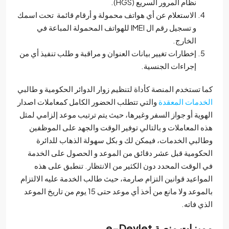
نظام المرور السريع (HGS).
الاستعلام عن أي هواتف محمولة و أرقام قائمة تحت اسمك
و تسجيل رقم ال IMEI للهواتف المحمولة المباعة في
الخارج.
إخطارات تغيير بيانات العنوان و مراقبة و طلب تنفيذ أي من
إجراءات الجنسية.
 تستخدم المنصة كأداة لتنظيم زوار الدوائر الحكومية و طالبي
دمات المعقدة
والتي تتطلب الحضور الكامل كمعاملات اصدار
وية أو جواز السفر وغيرها، حيث يتم ترتيب موعد إلزامي لمثل
 المعاملات و بالتالي توفير الوقت والجهد على الموظفين
لبي الخدمات، فيمكن لك و بكل سهولة الذهاب للدائرة
كومية قبل عشر دقائق من الموعد و الحصول على الخدمة
الوقت المحدد دون الكثير من الانتظار. تنطبق على هذه
واعيد قوانين التزام صارمة، حيث طالب الخدمة عليه الالتزام
بالموعد ولا مانع من أخذ أي موعد حتى 15 يوم من تاريخ الموعد
ي فاته.
يزات منصة
e-Devlet