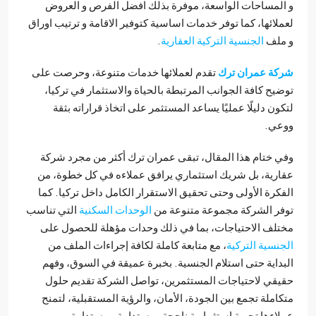
لمساحات الواسعة، موفرة بذلك افضل الفرص و العروض
لائها، كما توفر خدمات اساسية كتوفير الاقامة و ترتيب اوراق
ملف
الجنسية التركية العقارية
.
ة عمران ترك
تقدم لعملائها خدمات متنوعة، وحرصت على
يح كافة الجوانب المرتبطة بالحياة والاستثمار في تركيا،
ون دليلًا عمليًا يساعد المستثمر على اتخاذ قراراته بثقة
عي.
 ختام هذا المقال، تبقى عمران ترك أكثر من مجرد شركة
رية، بل شريك استثماري يرافق عملاءه في كل خطوة، من
كرة الأولى وحتى تحقيق الاستقرار الكامل داخل تركيا. كما
ر الشركة مجموعة متنوعة من
الوحدات السكنية
التي تناسب
لف الاحتياجات، بما في ذلك وحدات مؤهلة للحصول على
نسية التركية
، مع متابعة كاملة لكافة إجراءات الملف من
داية حتى استلام الجنسية. بخبرة عميقة في السوق، وفهم
قي لاحتياجات المستثمرين، تواصل الشركة تقديم حلول
املة تجمع بين الجودة، الأمان، والرؤية المستقبلية، لتمنح
اءها تجربة استثمارية ناجحة ومستدامة.ومستدامة.