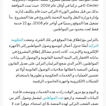
E-Devlet في تركيا في أوائل عام 2006. حيث تمت الموافقة
ك من قبل مجلس الوزراء التركي حيث قام بتكليف إدارته
ارة وزارة النقل والبنية التحتية بالشروع في هذا المشروع. بدأ
تشغيل هذا الموقع رسميًا في أواخر عام 2008، مع 22 خدمة
 لعدد محدود من المواطنين.
تزامن مع إطلاق هذا الموقع في تلك الفترة، وضعت
الحكومة
ركية
أيضًا جدول أعمال لتوسيع وصول المواطنين إلى الأجهزة
لكترونية والإنترنت. كانت إحدى مشاكل إطلاق المشروع في
ياته الافتقار إلى البنية التحتية القانونية و الوصول الى بيانات
واطنين، الأمر الذي شجع البرلمان التركي على تعديل القانون
كين المنصة باعطائها صلاحيات الوصول القانونية أولا ثم
ين العمليات و الخدمات الحكومية و تطويرها باستخدام
بكات الالكترونية واجهزة الحاسوب الرقمية.
ليوم و مع مرور الوقت زادت هذه الخدمات وتوسعت قاعدة
يانات للمنصة، و ارتفع
عدد المواطنين
ليشمل وصول أكثر من
 الشعب التركي لهذه المنصة بلا اي استثناء، موفراً عدد لا