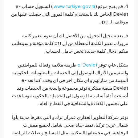
www.turkiye.gov.tr
) لتسجيل حساب e-
Devlet الخاص بك باستخدام كلمة المرور التي حصلت عليها من
 الـ ptt .
 بعد تسجيل الدخول، من الأفضل لك أن تقوم بتغيير كلمة
مرورك، تعتبر الكلمة المعطاة من ال ptt كلمة مؤقتة و سيتطلب
م ادخال كلمة جديدة تخص حامل الحساب.
ل عام، توفر
e-Devlet
طريقة ملائمة وفعالة للمواطنين
مقيمين الأتراك للوصول إلى الخدمات والمعلومات الحكومية
المهمة من منازلهم و اي مكان اخر في اي وقت. كما تعد e-
Devlet منصة مبتكرة توفر مجموعة واسعة من الخدمات وقد
حت أداة أساسية للوصول إلى الخدمات الحكومية وساعدت
 تحسين الكفاءة والشفافية في القطاع العام.
ر شركة التطوير العقاري عمران ترك و التي مقرها مدينة يلوا
ل غربيَ تركيا، نمط حياة صحي شامل لجميع مميزات
فاهية، في مجمعاتها السكنية، مثل المسابح و صالات الرياضة