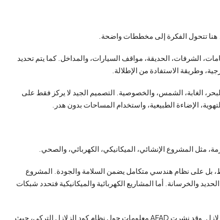
ري. هنا تتحول الفكرة إلى مخططات واضحة.
مات، الشرفات، الحديقة، مواقف السيارات، والمداخل. كما يتم تحديد
رجية، وطريقة الاستفادة من الإطلالة.
لبحر، الغابة، الشمس، والخصوصية. التصميم الجيد لا يركز فقط على
لتهوية، الإضاءة الطبيعية، واستخدام المساحات بدون هدر.
ازمة، مثل المشروع الإنشائي، الميكانيكي، الكهربائي، والصحي.
فقط، بل على نظام هندسي متكامل يضمن السلامة والجودة. المشروع
حديد والخرسانة. أما المشاريع الكهربائية والميكانيكية فتحدد شبكات
في تركيا، يجب أن يراعي التصميم الإنشائي متطلبات مقاومة الزلازل. وقد نشرت AFAD معلومات حول نظام كود الزلازل التركي، حيث