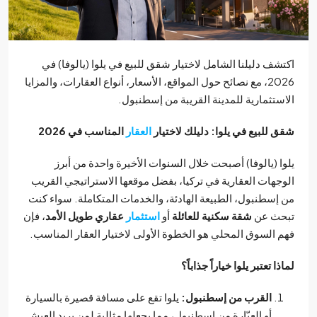
شف دليلنا الشامل لاختيار شقق للبيع في يلوا (يالوفا) في
2026، مع نصائح حول المواقع، الأسعار، أنواع العقارات، والمزايا
ستثمارية للمدينة القريبة من إسطنبول.
 للبيع في يلوا: دليلك لاختيار
العقار
المناسب في 2026
ا (يالوفا) أصبحت خلال السنوات الأخيرة واحدة من أبرز
جهات العقارية في تركيا، بفضل موقعها الاستراتيجي القريب
إسطنبول، الطبيعة الهادئة، والخدمات المتكاملة. سواء كنت
حث عن
شقة سكنية للعائلة
أو
استثمار
عقاري طويل الأمد
، فإن
 السوق المحلي هو الخطوة الأولى لاختيار العقار المناسب.
ا تعتبر يلوا خياراً جذاباً؟
القرب من إسطنبول:
يلوا تقع على مسافة قصيرة بالسيارة
أو العبّارة من إسطنبول، مما يجعلها مثالية لمن يريد العيش