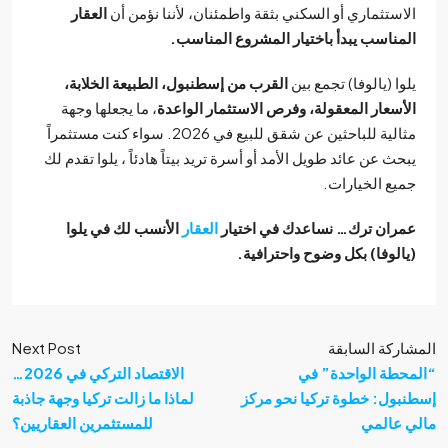
ستثماري أو السكني بثقة واطمئنان، لأننا نؤمن أن
العقار
ناسب يبدأ باختيار المشروع المناسب.
ا (يالوفا) تجمع بين
القرب من إسطنبول، الطبيعة الخلابة،
سعار المعقولة، وفرص الاستثمار الواعدة
، ما يجعلها وجهة
مثالية للباحثين عن شقق للبيع في 2026. سواء كنت مستثمراً
ث عن عائد طويل الأمد أو أسرة تريد بيتاً هادئاً ، يلوا تقدم لك
ع الخيارات.
ان ترك… نساعدك في اختيار
العقار
الأنسب لك في يلوا
لوفا) بكل وضوح واحترافية.
كة السابقة
Next Post
طة الواحدة” في
الاقتصاد التركي في 2026…
ل: خطوة تركيا نحو مركز
لماذا ما زالت تركيا وجهة جاذبة
عالمي
للمستثمرين العقاريين؟