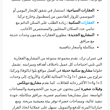
العقارات السياحية:
استثمار في شقق للإيجار اليومي أو
الموسمي للزوار القادمين من إسطنبول وخارج تركيا.
العقارات
السكنية:
زيادة الطلب على السكن الدائم مع
تنامي عدد السكان المحليين والمستثمرين الأجانب.
المشاريع الجديدة:
مطورو العقارات يقدمون وحدات حديثة
مع مرافق
متكاملة وأسعار تنافسية.
عمران ترك، نقدم مجموعة متنوعة من المشاريع العقارية
ي تلبي احتياجات كل عميل باختلاف أهدافه وميزانيته. تشمل
لنا
مشاريع سكنية حديثة
في أفضل مواقع يلوا (يالوفا) وتركيا،
تتراوح بين شقق 1+1 و2+1 المثالية للأفراد والأزواج، إلى وحدات
مشاريع دوبلكس
لات صغيرة
لمن يبحثون عن مزيد من الخصوصية والمساحات
اسعة. تميّز مشاريعنا بتصاميم عصرية، مرافق متكاملة، جودة
يذ عالية، ومساحات خضراء توفر بيئة معيشية مريحة. ومع
راتنا المرنة للدفع والتمويل، نسهل على عملائنا اتخاذ القرار