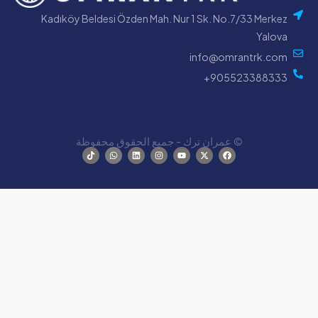
Kadıköy Beldesi Özden Mah. Nur 1 Sk. No.7/33 Merke
Yalov
info@omrantrk.co
905523388333
© عمران ترك - جميع الحقوق محفوظة