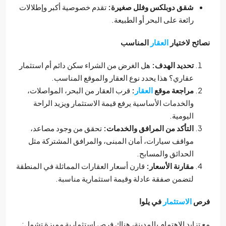
شقق دوبلكس وفلل صغيرة:
تقدم خصوصية أكبر وإطلالات
رائعة على البحر أو الطبيعة.
ئح لاختيار
العقار
المناسب
تحديد الهدف:
هل الغرض من الشراء سكن دائم أم استثمار
عقاري؟ هذا يحدد نوع العقار والموقع المناسب.
مراجعة موقع
العقار
:
قرب العقار من البحر، المواصلات،
والخدمات الأساسية يرفع قيمة الاستثمار ويزيد الراحة
اليومية.
التأكد من المرافق والخدمات:
تحقق من وجود مصاعد،
مواقف سيارات، أمان المبنى، والمرافق المشتركة مثل
الحدائق والمسابح.
مقارنة الأسعار:
قارن أسعار العقارات المماثلة في المنطقة
لتضمن صفقة عادلة وقيمة استثمارية مناسبة.
ص
الاستثمار
في يلوا
تزايد الاهتمام بالمدينة، هناك فرص استثمارية مميزة تشمل: