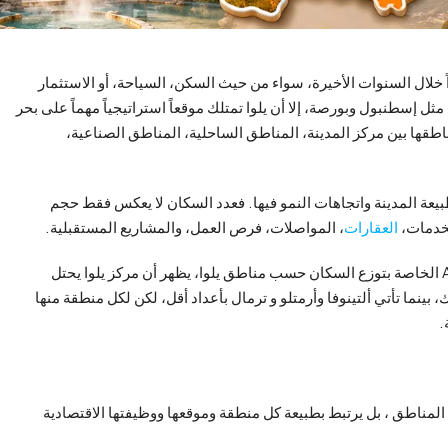
يداً خلال السنوات الأخيرة، سواء من حيث السكن، السياحة، أو الاستثمار
ثل إسطنبول وبورصة، إلا أن يلوا تمتلك موقعاً استراتيجياً مهماً على بحر
اطقها بين مركز المدينة، المناطق الساحلية، المناطق الصناعية،
ة المدينة واتجاهات النمو فيها. فعدد السكان لا يعكس فقط حجم
لخدمات،
العقارات
، المواصلات، فرص العمل، والمشاريع المستقبلية.
وبحسب البيانات المتداولة اعتماداً على إحصائيات ADNKS/TÜİK الخاصة بتوزع السكان حسب مناطق يلوا، يظهر أن مركز يلوا يحتل
بينما تأتي ألتينوفا وأرمتلو و ترمال بأعداد أقل، لكن لكل منطقة منها
.
 المناطق ، بل يرتبط بطبيعة كل منطقة وموقعها ووظيفتها الاقتصادية