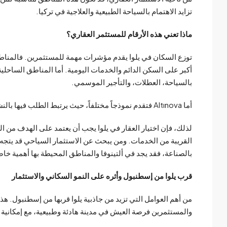
تزايد الاهتمام بالسياحة الطبيعية والعلاجية في تركيا.
ماذا تعني هذه الأرقام للمستثمر العقاري؟
توزع السكان في يلوا يقدم مؤشرات مهمة للمستثمرين. فالمناطق 
أكبر على السكن الدائم والخدمات اليومية. أما المناطق الساحلية 
بالسياحة، العطلات، والتأجير الموسمي.
أما Altınova فتقدم نموذجاً مختلفاً، حيث يرتبط الطلب فيها بالنشاط الصناعي وفرص العمل، ما يجعلها منطقة ذات قيمة اقتصادية خاصة.
لذلك، فإن اختيار العقار في يلوا يجب أن يعتمد على الهدف من ا
القريبة من الخدمات. ومن يبحث عن الاستثمار السياحي قد يتجه إ
بالصناعة، فقد يجد في ألتينوفا والمناطق المحيطة بها أهمية خاص
قرب يلوا من إسطنبول وأثره على النمو السكاني والاستثمار
من أهم العوامل التي تزيد من جاذبية يلوا قربها من إسطنبول. هذا
والمستثمرين فرصة العيش في مدينة هادئة وطبيعية، مع إمكانية