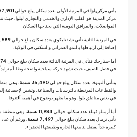
يأتي
مركز يلوا
في المرتبة الأولى بعدد سكان يبلغ حوالي
157,901 نس
مركز المدينة هو القلب الإداري والخدمي والتجاري ليلوا، حيث
المواصلات، والمرافق اليومية التي يحتاجها السكان.
في المرتبة الثانية تأتي تشفتليكوي بعدد سكان يبلغ حوالي
58,589 ن
إضافة إلى ارتباطها بالنمو العمراني والسكني في الولاية.
أما جينارجك فتأتي في المرتبة الثالثة بعدد سكان يبلغ حوالي
0,174
في فصل الصيف، حيث تشهد حركة سياحية واضحة وطلباً متزايداً ع
وتأتي ألتينوفا بعدد سكان يبلغ حوالي
35,490 نسمة
، وهي منطق
والقطاعات المرتبطة بالترسانات والصناعة. وتشير الإحصائية إلى 
في بعض مناطق يلوا، وهو ما يظهر بوضوح في أهمية ألتنوفا.
أما أرمتلو فيبلغ عدد سكانها حوالي
11,984 نسمة
، وهي منطقة ساح
تأتي ترمال بعدد سكان يبلغ حوالي
7,497 نسمة
، ورغم أن عدد س
كبيرة جداً بفضل ينابيعها الحارة وطبيعتها الخضراء.