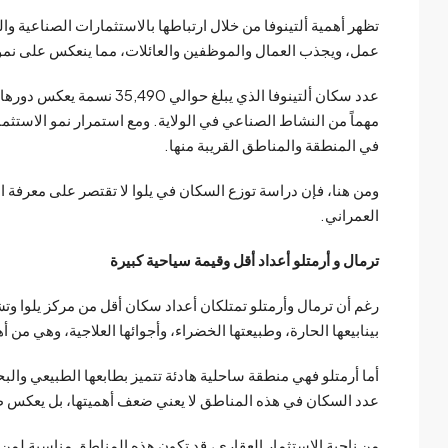
تظهر أهمية ألتينوفا من خلال ارتباطها بالاستثمارات الصناعية
عمل، ويجذب العمال والموظفين والعائلات، مما ينعكس على نم
عدد سكان ألتينوفا الذي يبلغ
مهماً من النشاط الصناعي في الولاية. ومع استمرار نمو الاستثما
في المنطقة والمناطق القريبة منها.
ومن هنا، فإن دراسة توزع السكان في يلوا لا تقتصر على معرفة ال
العمراني.
ترمال و أرمتلو أعداد أقل وقيمة سياحية كبيرة
رغم أن ترمال وأرمتلو تمتلكان أعداد سكان أقل من مركز يلوا وتشف
بينابيعها الحارة، وطبيعتها الخضراء، وأجوائها العلاجية، وهي من
أما أرمتلو فهي منطقة ساحلية هادئة تتميز بطابعها الطبيعي والب
عدد السكان في هذه المناطق لا يعني ضعف أهميتها، بل يعكس طبي
من ناحية الاستثمار العقاري، قد تكون هذه المناطق مناسبة ل