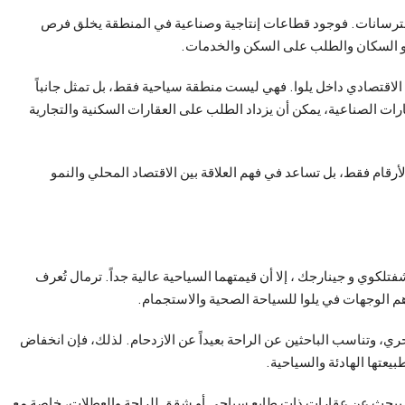
 والترسانات. فوجود قطاعات إنتاجية وصناعية في المنطقة يخلق فرص
و السكان والطلب على السكن والخدمات.
 حوالي 35,490 نسمة يعكس دورها الاقتصادي داخل يلوا. فهي ليست منطقة سياحية فقط، بل تمثل جانباً
رات الصناعية، يمكن أن يزداد الطلب على العقارات السكنية والتجارية
أرقام فقط، بل تساعد في فهم العلاقة بين الاقتصاد المحلي والنمو
تلكوي و جينارجك ، إلا أن قيمتهما السياحية عالية جداً. ترمال تُعرف
 أهم الوجهات في يلوا للسياحة الصحية والاستجمام.
حري، وتناسب الباحثين عن الراحة بعيداً عن الازدحام. لذلك، فإن انخفاض
عتها الهادئة والسياحية.
من يبحث عن عقارات ذات طابع سياحي أو شقق للراحة والعطلات، خاصة مع