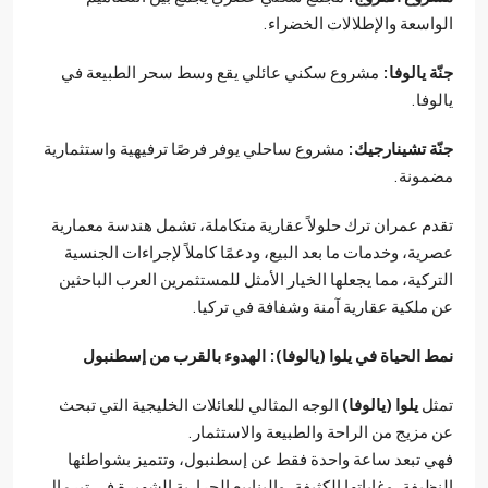
اسعة والإطلالات الخضراء.
ة يالوفا:
مشروع سكني عائلي يقع وسط سحر الطبيعة في
وفا.
ة تشينارجيك:
مشروع ساحلي يوفر فرصًا ترفيهية واستثمارية
ونة.
م عمران ترك حلولاً عقارية متكاملة، تشمل هندسة معمارية
ية، وخدمات ما بعد البيع، ودعمًا كاملاً لإجراءات الجنسية
ركية، مما يجعلها الخيار الأمثل للمستثمرين العرب الباحثين
ملكية عقارية آمنة وشفافة في تركيا.
 الحياة في يلوا (يالوفا): الهدوء بالقرب من إسطنبول
ثل
يلوا (يالوفا)
الوجه المثالي للعائلات الخليجية التي تبحث
مزيج من الراحة والطبيعة والاستثمار.
 تبعد ساعة واحدة فقط عن إسطنبول، وتتميز بشواطئها
ظيفة، وغاباتها الكثيفة، والينابيع الحرارية الشهيرة في تيرمال،