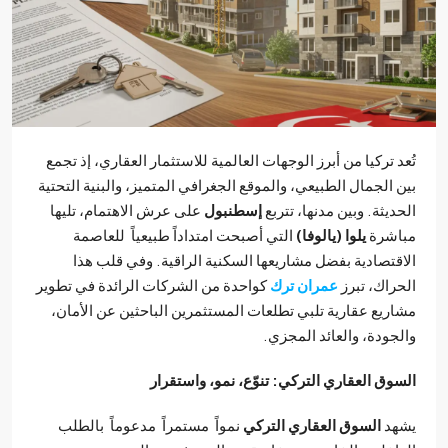
د تركيا من أبرز الوجهات العالمية للاستثمار العقاري، إذ تجمع
 الجمال الطبيعي، والموقع الجغرافي المتميز، والبنية التحتية
ديثة. وبين مدنها، تتربع
إسطنبول
على عرش الاهتمام، تليها
اشرة
يلوا (يالوفا)
التي أصبحت امتداداً طبيعياً للعاصمة
قتصادية بفضل مشاريعها السكنية الراقية. وفي قلب هذا
راك، تبرز
عمران ترك
كواحدة من الشركات الرائدة في تطوير
ريع عقارية تلبي تطلعات المستثمرين الباحثين عن الأمان،
جودة، والعائد المجزي.
وق العقاري التركي: تنوّع، نمو، واستقرار
هد
السوق العقاري التركي
نمواً مستمراً مدعوماً بالطلب