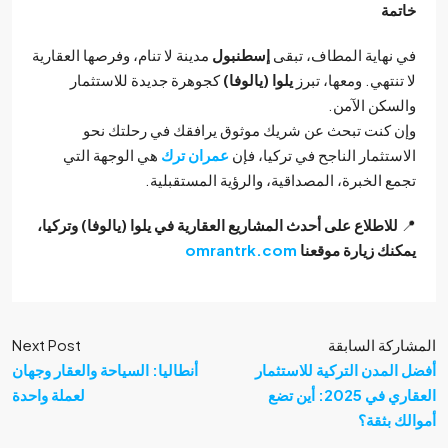
مة
نهاية المطاف، تبقى
إسطنبول
مدينة لا تنام، وفرصها العقارية
تنتهي. ومعها، تبرز
يلوا (يالوفا)
كجوهرة جديدة للاستثمار
سكن الآمن.
 كنت تبحث عن شريك موثوق يرافقك في رحلتك نحو
ستثمار الناجح في تركيا، فإن
عمران ترك
هي الوجهة التي
ع الخبرة، المصداقية، والرؤية المستقبلية.
للاطلاع على أحدث المشاريع العقارية في يلوا (يالوفا) وتركيا،
نك زيارة موقعنا
omrantrk.com
كة السابقة
Next Post
لمدن التركية للاستثمار
أنطاليا: السياحة والعقار وجهان
العقاري في 2025: أين تضع
لعملة واحدة
 بثقة؟