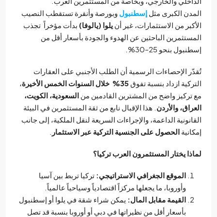
اخلي والخارجي، وبخاصة من المستثمرين العرب.
دن الكبرى مثل
إسطنبول
وبورصة وأنقرة تستقطب النصيب
كبر من الاستثمارات، غير أن
يلوا (يالوفا)
بدأت مؤخراً تجذب
ستثمرين الباحثين عن الهدوء والجودة بأسعار أقل من
بول بنحو 25–30%.
دّر الإحصاءات الرسمية أن الطلب الأجنبي على العقارات
ركية ازداد بنسبة تفوق
35% خلال السنوات الخمس الأخيرة
،
تركيز واضح من المشترين القادمين من
السعودية، الكويت،
راق، والأردن
. هذا الإقبال نابع من ثقة المستثمرين في البيئة
انونية الداعمة، والإجراءات السريعة لنقل الملكية، إلى جانب
انية
الحصول على الجنسية التركية عبر الاستثمار
.
ذا يختار المستثمرون العرب تركيا؟
الموقع الجغرافي الاستراتيجي:
تركيا تربط بين آسيا
وأوروبا، ما يجعلها مركزاً اقتصادياً وسياحياً عالمياً.
القيمة مقابل المال:
يمكن شراء شقة في يلوا أو إسطنبول
بأسعار أقل من نظيراتها في دبي أو أوروبا بنسبة قد تصل