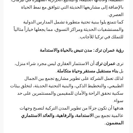
إضافة إلى مشاريعها الحديثة التي تتوافق مع نمط الحياة
صري.
 تتمتع يلوا ببنية تحتية متطورة تشمل المدارس الدولية
مستشفيات الحديثة ومراكز التسوق، مما يجعلها خياراً مثالياً
ملك في تركيا للأجانب.
ة عمران ترك: مدن تنبض بالحياة والاستدامة
ى
عمران ترك
أن الاستثمار العقاري ليس مجرد شراء منزل،
بناء مستقبل مستقر وحياة متكاملة
.
ك تعمل الشركة على تطوير مشاريع تجمع بين الجمال
بيعي، والتخطيط الذكي، والبنية التحتية الحديثة، لتخلق بيئات
ية تحقق الراحة والأمان للمقيمين والمستثمرين على حد
ء.
ها أن تكون جزءًا من تطوير المدن التركية لتصبح وجهات
مية تجمع بين
الاستدامة، والرفاهية، والعائد الاستثماري
مضمون.