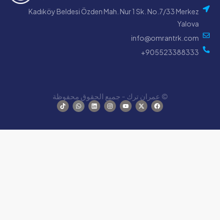
Kadıköy Beldesi Özden Mah. Nur 1 Sk. No.7/33 Merke
Yalov
info@omrantrk.co
905523388333
© عمران ترك - جميع الحقوق محفوظة