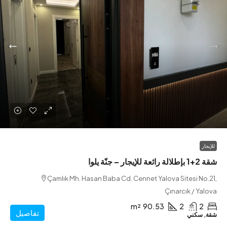
ة يلوا
Çamlık Mh. Hasan Baba Cd. Cennet Yalova Sitesi N
Çınarcık / Y
m²
90.53
2
تفاصيل
سكني