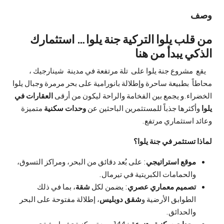
ف
قلب يلوا التركية جنة يلوا… استثمارك
كي يبدأ من هنا
مشروع جنة يلوا على تلة مرتفعة في مدينة شينارجيك ،
اً بطبيعة ساحرة وإطلالة بانورامية على بحر مرمرة وجبال يلوا
راء.و يجمع بين الفخامة والراحة ليكون من أرقى
العقارات في
أكثرها جذباً للمستثمرين الباحثين عن
وحدات سكنية
متميزة
د استثماري مرتفع.
ا تستثمر في جنة يلوا؟
موقع استراتيجي
: على بُعد دقائق من البحر، ومراكز التسوق،
والحمامات الكبريتية في تيرمال.
تصميم معماري عصري
: يضمن لكل
شقة
، بما في ذلك
الطوابق الأرضية و
شقق دوبليس
، إطلالة مفتوحة على البحر
والحدائق.
وحدات سكنية متنوعة
: 144 وحدة سكنية تشمل شقق