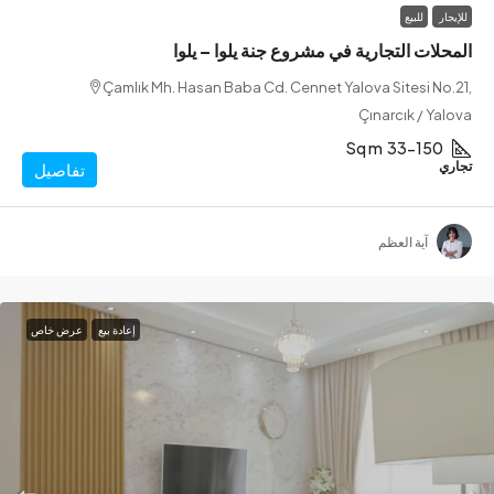
ر
للبيع
ات التجارية في مشروع جنة يلوا – يلوا
Çamlık Mh. Hasan Baba Cd. Cennet Yalova Sitesi N
Çınarcık / Y
Sq m
33-15
تفاصيل
آية العظم
إعادة بيع
عرض خاص