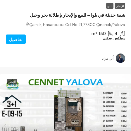
ر
للبيع
ديثة في يلوا – للبيع والإيجار بإطلالة بحر وجبل
Çamlık, Hasanbaba Cd. No:21, 77300 Çınarcık/Y
m²
180
س, سكني
تفاصيل
أُبي مراد
للإيجار