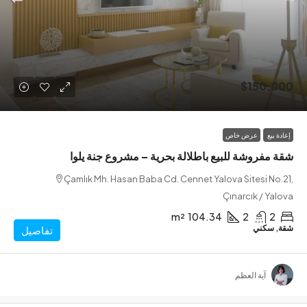
$150,
بيع
عرض خاص
فروشة للبيع باطلالة بحرية – مشروع جنة يلوا
Çamlık Mh. Hasan Baba Cd. Cennet Yalova Sitesi N
Çınarcık / Y
m²
104.34
2
سكني
تفاصيل
آية العظم