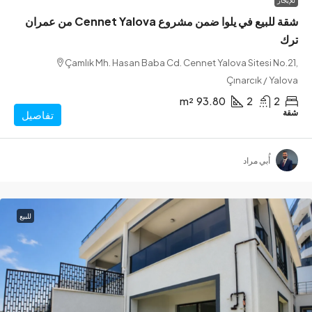
شقة للبيع في يلوا ضمن مشروع Cennet Yalova من عمران
Çamlık Mh. Hasan Baba Cd. Cennet Yalova Sitesi N
Çınarcık / Y
m²
93.80
2
تفاصيل
أُبي مراد
للبيع