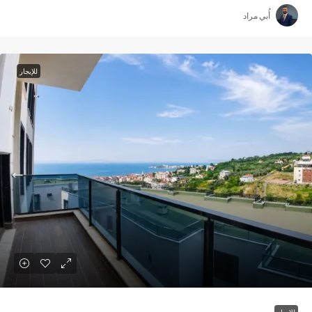
أُبي مراد
للإيجار