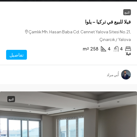
للبيع في تركيا – يلوا
Çamlık Mh. Hasan Baba Cd. Cennet Yalova Sitesi N
Çınarcık / Y
m²
258
4
تفاصيل
أُبي مراد
للبيع