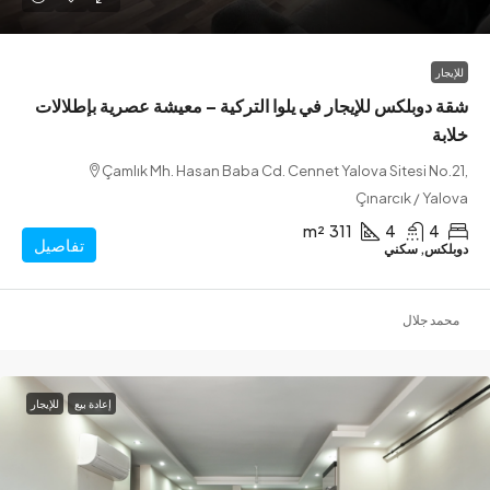
وبلكس للإيجار في يلوا التركية – معيشة عصرية بإطلالات
Çamlık Mh. Hasan Baba Cd. Cennet Yalova Sitesi N
Çınarcık / Y
m²
311
4
تفاصيل
س, سكني
 جلال
إعادة بيع
للإيجار