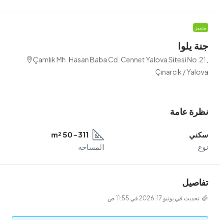
يلوا
Çamlık Mh. Hasan Baba Cd. Cennet Yalova Sitesi No
Çınarcık / Ya
ة عامة
ي
50-311 m²
المساحه
صيل
ث في يونيو 17, 2026 في 11:55 ص