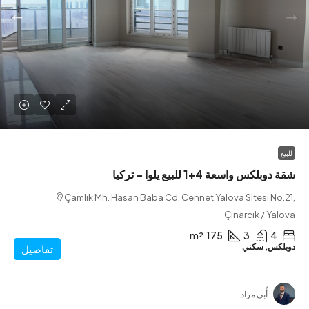
س واسعة 4+1 للبيع يلوا – تركيا
Çamlık Mh. Hasan Baba Cd. Cennet Yalova Sitesi N
Çınarcık / Y
m²
175
3
س, سكني
تفاصيل
أُبي مراد