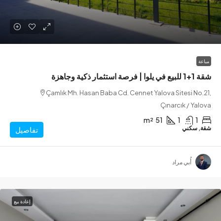
 وجاهزة
Çamlık Mh. Hasan Baba Cd. Cennet Yalova Sitesi N
Çınarcık / Y
m²
51
1
سكني
تفاصيل
أُبي مراد
إعادة بيع