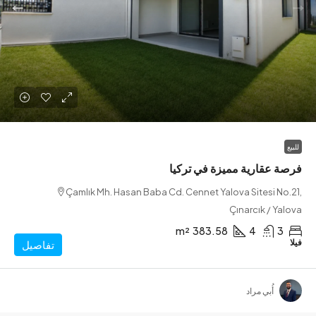
 عقارية مميزة في تركيا
Çamlık Mh. Hasan Baba Cd. Cennet Yalova Sitesi N
Çınarcık / Y
m²
383.58
4
تفاصيل
أُبي مراد