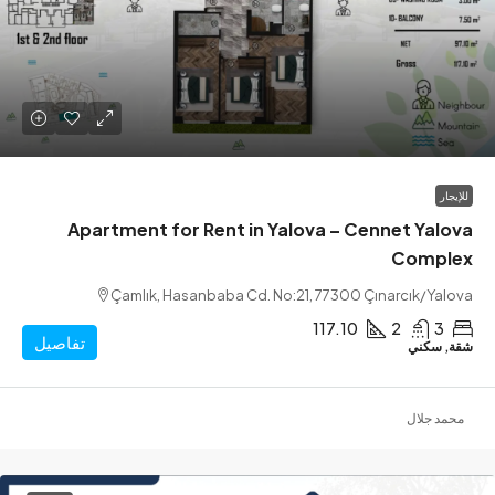
Apartment for Rent in Yalova – Cennet Ya
Comp
Çamlık, Hasanbaba Cd. No:21, 77300 Çınarcık/Y
117.10
2
تفاصيل
سكني
 جلال
إعادة بيع