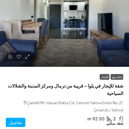
بيع
للإيجار
لإيجار في يلوا – قريبة من ترمال ومركز المدينة والشلالات
احية
Çamlık Mh. Hasan Baba Cd. Cennet Yalova Sitesi N
Çınarcık / Y
m
92.50
تفاصيل
سكني