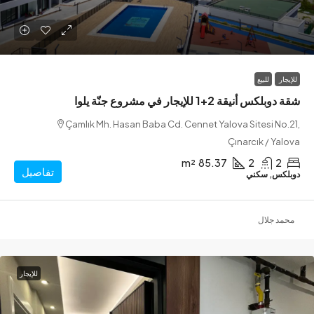
ر
للبيع
أنيقة 2+1 للإيجار في مشروع جنّة يلوا
Çamlık Mh. Hasan Baba Cd. Cennet Yalova Sitesi N
Çınarcık / Y
m²
85.37
2
تفاصيل
س, سكني
 جلال
للإيجار