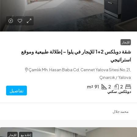
شقة دوبلكس 2+1 للإيجار في يلوا – إطلالة طبيعية وموقع
اتيجي
Çamlık Mh. Hasan Baba Cd. Cennet Yalova Sitesi N
Çınarcık / Y
m²
91
2
تفاصيل
س, سكني
 جلال
إعادة بيع
للإيجار